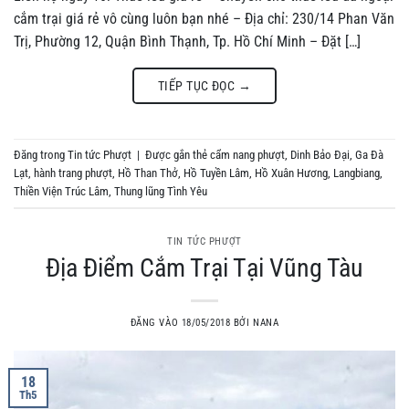
cắm trại giá rẻ vô cùng luôn bạn nhé – Địa chỉ: 230/14 Phan Văn
Trị, Phường 12, Quận Bình Thạnh, Tp. Hồ Chí Minh – Đặt […]
TIẾP TỤC ĐỌC
→
Đăng trong
Tin tức Phượt
|
Được gắn thẻ
cẩm nang phượt
,
Dinh Bảo Đại
,
Ga Đà
Lạt
,
hành trang phượt
,
Hồ Than Thở
,
Hồ Tuyền Lâm
,
Hồ Xuân Hương
,
Langbiang
,
Thiền Viện Trúc Lâm
,
Thung lũng Tình Yêu
TIN TỨC PHƯỢT
Địa Điểm Cắm Trại Tại Vũng Tàu
ĐĂNG VÀO
18/05/2018
BỞI
NANA
18
Th5