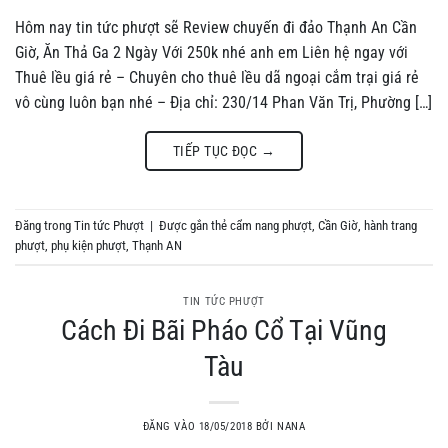
Hôm nay tin tức phượt sẽ Review chuyến đi đảo Thạnh An Cần
Giờ, Ăn Thả Ga 2 Ngày Với 250k nhé anh em Liên hệ ngay với
Thuê lều giá rẻ – Chuyên cho thuê lều dã ngoại cắm trại giá rẻ
vô cùng luôn bạn nhé – Địa chỉ: 230/14 Phan Văn Trị, Phường […]
TIẾP TỤC ĐỌC
→
Đăng trong
Tin tức Phượt
|
Được gắn thẻ
cẩm nang phượt
,
Cần Giờ
,
hành trang
phượt
,
phụ kiện phượt
,
Thạnh AN
TIN TỨC PHƯỢT
Cách Đi Bãi Pháo Cổ Tại Vũng
Tàu
ĐĂNG VÀO
18/05/2018
BỞI
NANA