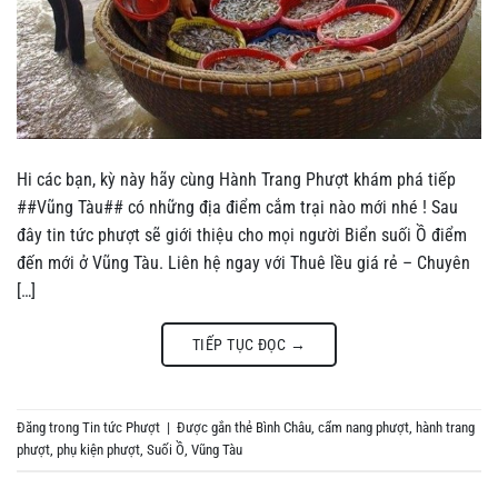
Hi các bạn, kỳ này hãy cùng Hành Trang Phượt khám phá tiếp
##Vũng Tàu## có những địa điểm cắm trại nào mới nhé ! Sau
đây tin tức phượt sẽ giới thiệu cho mọi người Biển suối Ồ điểm
đến mới ở Vũng Tàu. Liên hệ ngay với Thuê lều giá rẻ – Chuyên
[…]
TIẾP TỤC ĐỌC
→
Đăng trong
Tin tức Phượt
|
Được gắn thẻ
Bình Châu
,
cẩm nang phượt
,
hành trang
phượt
,
phụ kiện phượt
,
Suối Ồ
,
Vũng Tàu