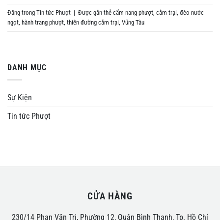
Đăng trong
Tin tức Phượt
|
Được gắn thẻ
cẩm nang phượt
,
cắm trại
,
đèo nước
ngọt
,
hành trang phượt
,
thiên đường cắm trại
,
Vũng Tàu
DANH MỤC
Sự Kiện
Tin tức Phượt
CỬA HÀNG
230/14 Phan Văn Trị, Phường 12, Quận Bình Thạnh, Tp. Hồ Chí