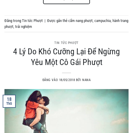
Đăng trong
Tin tức Phượt
|
Được gắn thẻ
cẩm nang phượt
,
campuchia
,
hành trang
phượt
,
trải nghiệm
TIN TỨC PHƯỢT
4 Lý Do Khó Cưỡng Lại Để Ngừng
Yêu Một Cô Gái Phượt
ĐĂNG VÀO
18/05/2018
BỞI
NANA
18
Th5