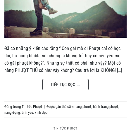
Đã có những ý kiến cho rằng “ Con gái mà đi Phượt chỉ có học
đòi, hư hỏng blabla nói chung là không tốt hay có nên yêu một
cô gái phượt không?”. Nhưng sự thật có phải như vậy? Một cô
nàng PHƯỢT THỦ có như vậy không? Câu trả lời là KHÔNG! […]
TIẾP TỤC ĐỌC
→
Đăng trong
Tin tức Phượt
|
Được gắn thẻ
cẩm nang phượt
,
hành trang phượt
,
năng động
,
tình yêu
,
xinh đẹp
TIN TỨC PHƯỢT