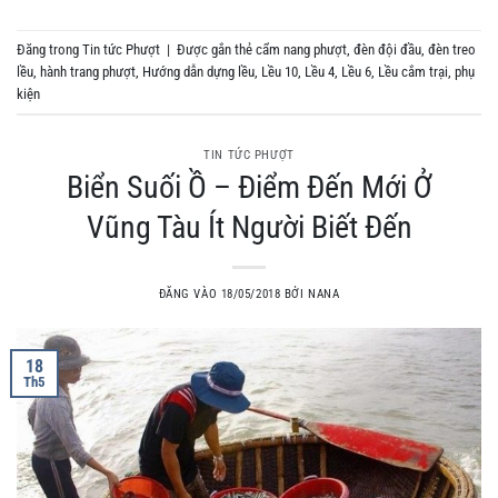
Đăng trong
Tin tức Phượt
|
Được gắn thẻ
cẩm nang phượt
,
đèn đội đầu
,
đèn treo
lều
,
hành trang phượt
,
Hướng dẫn dựng lều
,
Lều 10
,
Lều 4
,
Lều 6
,
Lều cắm trại
,
phụ
kiện
TIN TỨC PHƯỢT
Biển Suối Ồ – Điểm Đến Mới Ở
Vũng Tàu Ít Người Biết Đến
ĐĂNG VÀO
18/05/2018
BỞI
NANA
18
Th5