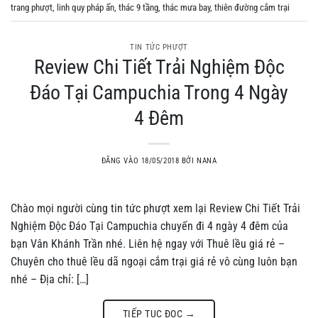
trang phượt
,
linh quy pháp ấn
,
thác 9 tầng
,
thác mưa bay
,
thiên đường cắm trại
TIN TỨC PHƯỢT
Review Chi Tiết Trải Nghiệm Độc
Đáo Tại Campuchia Trong 4 Ngày
4 Đêm
ĐĂNG VÀO
18/05/2018
BỞI
NANA
Chào mọi người cùng tin tức phượt xem lại Review Chi Tiết Trải
Nghiệm Độc Đáo Tại Campuchia chuyến đi 4 ngày 4 đêm của
bạn Vân Khánh Trần nhé. Liên hệ ngay với Thuê lều giá rẻ –
Chuyên cho thuê lều dã ngoại cắm trại giá rẻ vô cùng luôn bạn
nhé – Địa chỉ: […]
TIẾP TỤC ĐỌC
→