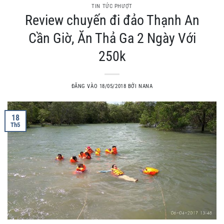
TIN TỨC PHƯỢT
Review chuyến đi đảo Thạnh An
Cần Giờ, Ăn Thả Ga 2 Ngày Với
250k
ĐĂNG VÀO
18/05/2018
BỞI
NANA
18
Th5