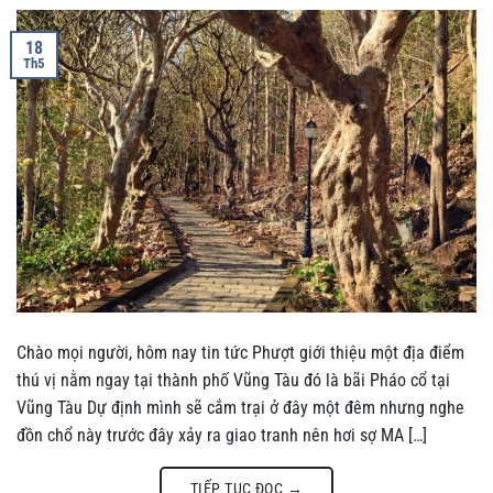
18
Th5
Chào mọi người, hôm nay tin tức Phượt giới thiệu một địa điểm
thú vị nằm ngay tại thành phố Vũng Tàu đó là bãi Pháo cổ tại
Vũng Tàu Dự định mình sẽ cắm trại ở đây một đêm nhưng nghe
đồn chổ này trước đây xảy ra giao tranh nên hơi sợ MA […]
TIẾP TỤC ĐỌC
→