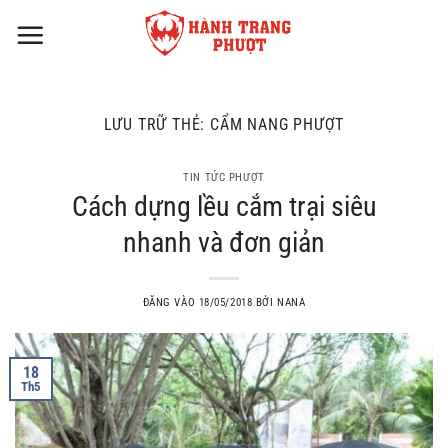
Bỏ
qua
nội
dung
LƯU TRỮ THẺ:
CẨM NANG PHƯỢT
TIN TỨC PHƯỢT
Cách dựng lều cắm trại siêu
nhanh và đơn giản
ĐĂNG VÀO
18/05/2018
BỞI
NANA
18
Th5