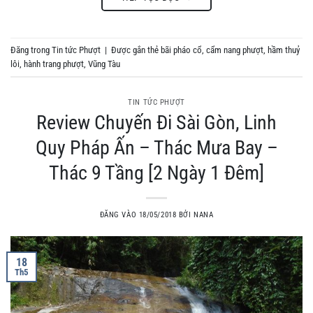
Đăng trong
Tin tức Phượt
|
Được gắn thẻ
bãi pháo cổ
,
cẩm nang phượt
,
hầm thuỷ
lôi
,
hành trang phượt
,
Vũng Tàu
TIN TỨC PHƯỢT
Review Chuyến Đi Sài Gòn, Linh
Quy Pháp Ấn – Thác Mưa Bay –
Thác 9 Tầng [2 Ngày 1 Đêm]
ĐĂNG VÀO
18/05/2018
BỞI
NANA
18
Th5