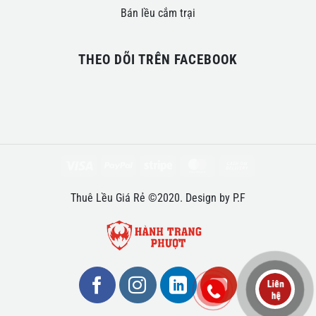
Bán lều cắm trại
THEO DÕI TRÊN FACEBOOK
Visa
PayPal
Stripe
MasterCard
Cash
On
Thuê Lều Giá Rẻ ©2020. Design by P.F
Delivery