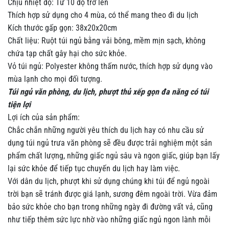
Chịu nhiệt độ: Từ 10 độ trở lên
Thích hợp sử dụng cho 4 mùa, có thể mang theo đi du lịch
Kích thước gấp gọn: 38x20x20cm
Chất liệu: Ruột túi ngủ bằng vải bông, mềm mịn sạch, không
chứa tạp chất gây hại cho sức khỏe.
Vỏ túi ngủ: Polyester không thấm nước, thích hợp sử dụng vào
mùa lạnh cho mọi đối tượng.
Túi ngủ văn phòng, du lịch, phượt thủ xếp gọn đa năng có túi
tiện lợi
Lợi ích của sản phẩm:
Chắc chắn những người yêu thích du lịch hay có nhu cầu sử
dụng túi ngủ trưa văn phòng sẽ đều được trải nghiệm một sản
phẩm chất lượng, những giấc ngủ sâu và ngon giấc, giúp bạn lấy
lại sức khỏe để tiếp tục chuyến du lịch hay làm việc.
Với dân du lịch, phượt khi sử dụng chúng khi túi để ngủ ngoài
trời bạn sẽ tránh được giá lạnh, sương đêm ngoài trời. Vừa đảm
bảo sức khỏe cho bạn trong những ngày đi đường vất vả, cũng
như tiếp thêm sức lực nhờ vào những giấc ngủ ngon lành mỗi