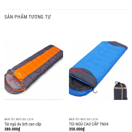
SẢN PHẨM TƯƠNG TỰ
BÁN TÚI NGỦ DU LỊCH
BÁN TÚI NGỦ DU LỊCH
Túi ngủ du lịch cao cấp
TÚI NGỦ CAO CẤP TN04
380.000
₫
350.000
₫