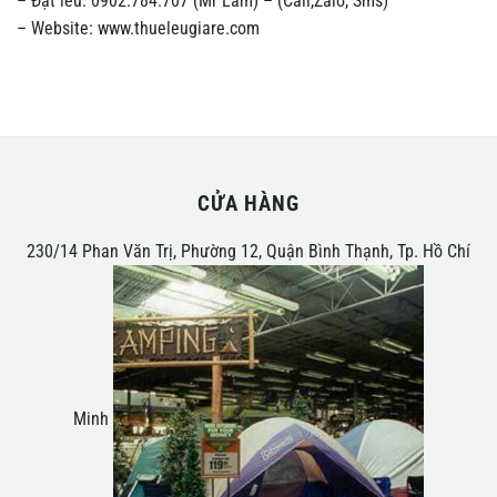
– Đặt lều: 0902.784.707 (Mr Lâm) – (Call,Zalo, Sms)
– Website: www.thueleugiare.com
CỬA HÀNG
230/14 Phan Văn Trị, Phường 12, Quận Bình Thạnh, Tp. Hồ Chí
Minh