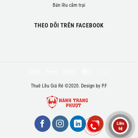
Bán lều cắm trại
THEO DÕI TRÊN FACEBOOK
Visa
PayPal
Stripe
MasterCard
Cash
On
Thuê Lều Giá Rẻ ©2020. Design by P.F
Delivery