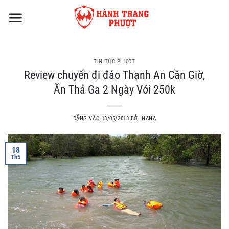
Bỏ
qua
nội
dung
TIN TỨC PHƯỢT
Review chuyến đi đảo Thạnh An Cần Giờ,
Ăn Thả Ga 2 Ngày Với 250k
ĐĂNG VÀO
18/05/2018
BỞI
NANA
18
Th5