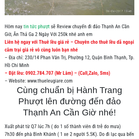
Hôm nay
tin tức phượt
sẽ Review chuyến đi đảo Thạnh An Cần
Giờ, Ăn Thả Ga 2 Ngày Với 250k nhé anh em
Liên hệ ngay với Thuê lều giá rẻ – Chuyên cho thuê lều dã ngoại
cắm trại giá rẻ vô cùng luôn bạn nhé
– Địa chỉ: 230/14 Phan Văn Trị, Phường 12, Quận Bình Thạnh, Tp.
Hồ Chí Minh
– Đặt lều: 0902.784.707 (Mr Lâm) – (Call,Zalo, Sms)
– Website: www.thueleugiare.com
Cùng chuẩn bị Hành Trang
Phượt lên đường đến đảo
Thạnh An Cần Giờ nhé!
Xuất phát từ Q7 lúc 7h ( do 1 số thành viên đi trễ do mưa)
7h30 đến phà Bình Khánh ( 1 xe 2 người 5.5K). Do đi lạc qua bến