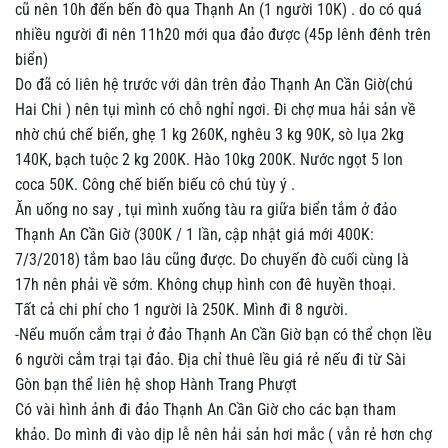
cũ nên 10h đến bến đò qua Thạnh An (1 người 10K) . do có quá
nhiều người đi nên 11h20 mới qua đảo được (45p lênh đênh trên
biển)
Do đã có liên hệ trước với dân trên đảo Thạnh An Cần Giờ(chú
Hai Chi ) nên tụi mình có chỗ nghỉ ngơi. Đi chợ mua hải sản về
nhờ chú chế biến, ghẹ 1 kg 260K, nghêu 3 kg 90K, sò lụa 2kg
140K, bạch tuộc 2 kg 200K. Hào 10kg 200K. Nước ngọt 5 lon
coca 50K. Công chế biến biếu cô chú tùy ý .
Ăn uống no say , tụi mình xuống tàu ra giữa biển tắm ở đảo
Thạnh An Cần Giờ (300K / 1 lần, cập nhật giá mới 400K:
7/3/2018) tắm bao lâu cũng được. Do chuyến đò cuối cùng là
17h nên phải về sớm. Không chụp hình con đê huyền thoại.
Tất cả chi phí cho 1 người là 250K. Mình đi 8 người.
-Nếu muốn cắm trại ở đảo Thạnh An Cần Giờ bạn có thể chọn lều
6 người cắm trại tại đảo. Địa chỉ thuê lều giá rẻ nếu đi từ Sài
Gòn bạn thể liên hệ shop Hành Trang Phượt
Có vài hình ảnh đi đảo Thạnh An Cần Giờ cho các bạn tham
khảo. Do mình đi vào dịp lễ nên hải sản hơi mắc ( vẫn rẻ hơn chợ