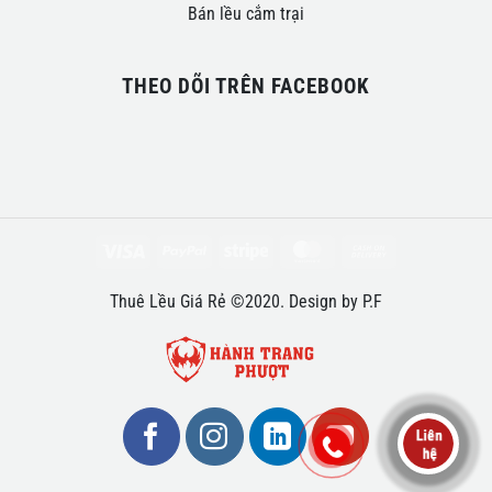
Bán lều cắm trại
THEO DÕI TRÊN FACEBOOK
Visa
PayPal
Stripe
MasterCard
Cash
On
Thuê Lều Giá Rẻ ©2020. Design by P.F
Delivery