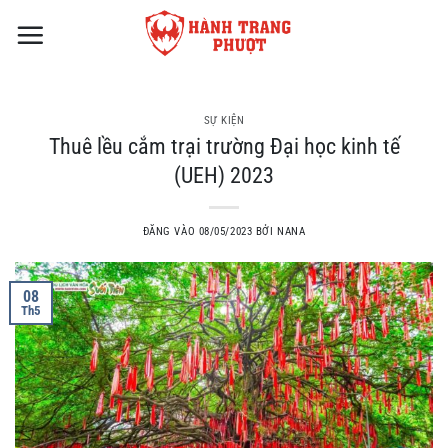
Bỏ
qua
nội
dung
SỰ KIỆN
Thuê lều cắm trại trường Đại học kinh tế
(UEH) 2023
ĐĂNG VÀO
08/05/2023
BỞI
NANA
08
Th5