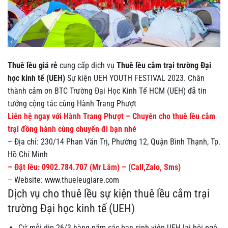
Thuê lều giá rẻ
cung cấp dịch vụ
Thuê lều cắm trại trường Đại
học kinh tế (UEH)
Sự kiện
UEH YOUTH FESTIVAL 2023. Chân
thành cảm ơn BTC Trường Đại Học Kinh Tế HCM (UEH) đã tin
tưởng cộng tác cùng Hành Trang Phượt
Liên hệ ngay với Hành Trang Phượt – Chuyên cho thuê lều cắm
trại đồng hành cùng chuyến đi bạn nhé
– Địa chỉ: 230/14 Phan Văn Trị, Phường 12, Quận Bình Thạnh, Tp.
Hồ Chí Minh
– Đặt lều: 0902.784.707 (Mr Lâm) – (Call,Zalo, Sms)
– Website: www.thueleugiare.com
Dịch vụ cho thuê lều sự kiện thuê lều cắm trại
trường Đại học kinh tế (UEH)
Cứ mỗi dịp 26/3 hàng năm các bạn sinh viên UEH lại hội ngộ