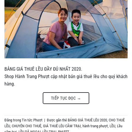
BẢNG GIÁ THUÊ LỀU ĐẦY ĐỦ NHẤT 2020.
Shop Hành Trang Phượt cập nhật bản giá thuê lều cho quý khách
hàng.
TIẾP TỤC ĐỌC
→
Đăng trong
Tin tức Phượt
|
Được gắn thẻ
BẢNG GIÁ THUÊ LÊU 2020
,
CHO THUÊ
LỀU
,
CHUYÊN CHO THUÊ
,
GIÁ THUÊ LÊU CẮM TRẠI
,
hành trang phượt
,
LỀU
,
Lều
cắm trại
,
LỀU DÃ NGOẠI
,
LỀU TRẠI
,
PHƯỢT