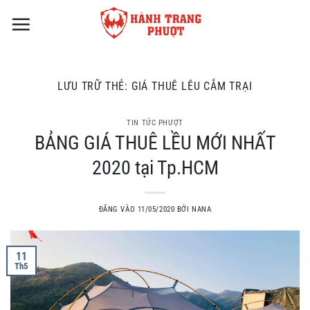
Bỏ
qua
nội
dung
LƯU TRỮ THẺ:
GIÁ THUÊ LÊU CẮM TRẠI
TIN TỨC PHƯỢT
BẢNG GIÁ THUÊ LỀU MỚI NHẤT
2020 tại Tp.HCM
ĐĂNG VÀO
11/05/2020
BỞI
NANA
11
Th5