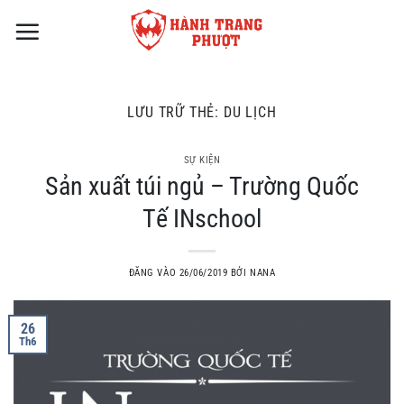
Bỏ
qua
nội
dung
LƯU TRỮ THẺ:
DU LỊCH
SỰ KIỆN
Sản xuất túi ngủ – Trường Quốc
Tế INschool
ĐĂNG VÀO
26/06/2019
BỞI
NANA
26
Th6