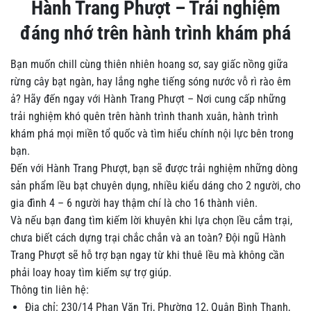
Hành Trang Phượt – Trải nghiệm
đáng nhớ trên hành trình khám phá
Bạn muốn chill cùng thiên nhiên hoang sơ, say giấc nồng giữa
rừng cây bạt ngàn, hay lắng nghe tiếng sóng nước vỗ rì rào êm
ả? Hãy đến ngay với Hành Trang Phượt – Nơi cung cấp những
trải nghiệm khó quên trên hành trình thanh xuân, hành trình
khám phá mọi miền tổ quốc và tìm hiểu chính nội lực bên trong
bạn.
Đến với Hành Trang Phượt, bạn sẽ được trải nghiệm những dòng
sản phẩm lều bạt chuyên dụng, nhiều kiểu dáng cho 2 người, cho
gia đình 4 – 6 người hay thậm chí là cho 16 thành viên.
Và nếu bạn đang tìm kiếm lời khuyên khi lựa chọn lều cắm trại,
chưa biết cách dựng trại chắc chắn và an toàn? Đội ngũ Hành
Trang Phượt sẽ hỗ trợ bạn ngay từ khi thuê lều mà không cần
phải loay hoay tìm kiếm sự trợ giúp.
Thông tin liên hệ:
Địa chỉ: 230/14 Phan Văn Trị, Phường 12, Quận Bình Thạnh,