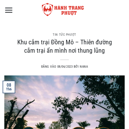
Bỏ
qua
nội
dung
TIN TỨC PHƯỢT
Khu cắm trại Đồng Mô – Thiên đường
cắm trại ẩn mình nơi thung lũng
ĐĂNG VÀO
08/06/2023
BỞI
NANA
08
Th6