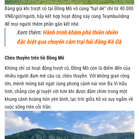
Bảng giá khi trượt cỏ tại Đồng Mô vô cùng “hạt dẻ” chỉ từ 40.000
VNĐ/giờ/người, hãy kết hợp hoạt động này cùng Teambuilding
để mọi người thêm phần gắn kết nhé.
Xem thêm:
Hành trình khám phá thiên nhiên
đặc biệt qua chuyến cắm trại hải đăng Kê Gà
Chèo thuyền trên hồ Đồng Mô
Không chỉ có hoạt động trượt cỏ, Đồng Mô còn là điểm đến của
nhiều người đam mê câu cá, chèo thuyền. Với không gian rộng
lớn, mênh mông bát ngát cùng phong cảnh núi non Ba Vì hữu
tình, chẳng còn gì tuyệt vời hơn khi được đắm chìm trong một
khung cảnh hoàng hôn yên bình, lạc trôi giữa hồ và suy ngẫm về
cuộc sống trên cõi trần.