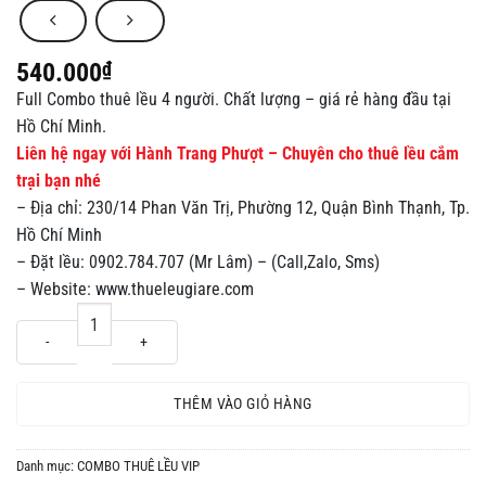
540.000
₫
Full Combo thuê lều 4 người. Chất lượng – giá rẻ hàng đầu tại
Hồ Chí Minh.
Liên hệ ngay với Hành Trang Phượt – Chuyên cho thuê lều cắm
trại bạn nhé
– Địa chỉ: 230/14 Phan Văn Trị, Phường 12, Quận Bình Thạnh, Tp.
Hồ Chí Minh
– Đặt lều: 0902.784.707 (Mr Lâm) – (Call,Zalo, Sms)
– Website: www.thueleugiare.com
Full Combo thuê lều 4 người (VVIP) số lượng
THÊM VÀO GIỎ HÀNG
Danh mục:
COMBO THUÊ LỀU VIP